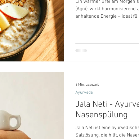
Ein warmer Brei am Morgen s
(Agni), wirkt harmonisierend 
anhaltende Energie – ideal fü
2 Min. Lesezeit
Ayurveda
Jala Neti - Ayurv
Nasenspülung
Jala Neti ist eine ayurvedisc
Salzlösung, die hilft, die Nas