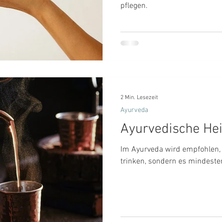
pflegen.
2 Min. Lesezeit
Ayurveda
Ayurvedische He
Im Ayurveda wird empfohlen, 
trinken, sondern es mindest