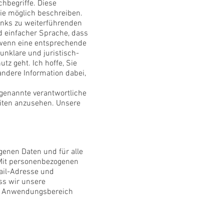
hbegriffe. Diese
wie möglich beschreiben.
Links zu weiterführenden
d einfacher Sprache, dass
 wenn eine entsprechende
unklare und juristisch-
tz geht. Ich hoffe, Sie
 andere Information dabei,
genannte verantwortliche
eiten anzusehen. Unsere
genen Daten und für alle
 Mit personenbezogenen
ail-Adresse und
ss wir unsere
Der Anwendungsbereich