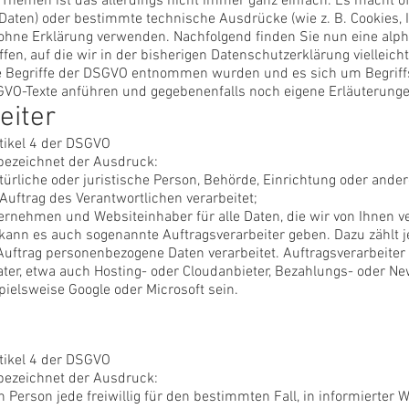
Themen ist das allerdings nicht immer ganz einfach. Es macht oft
Daten) oder bestimmte technische Ausdrücke (wie z. B. Cookies,
ohne Erklärung verwenden. Nachfolgend finden Sie nun eine alph
fen, auf die wir in der bisherigen Datenschutzerklärung vielleich
ese Begriffe der DSGVO entnommen wurden und es sich um Begrif
GVO-Texte anführen und gegebenenfalls noch eigene Erläuterung
eiter
tikel 4 der DSGVO
bezeichnet der Ausdruck:
türliche oder juristische Person, Behörde, Einrichtung oder andere
uftrag des Verantwortlichen verarbeitet;
ternehmen und Websiteinhaber für alle Daten, die wir von Ihnen ve
kann es auch sogenannte Auftragsverarbeiter geben. Dazu zählt
Auftrag personenbezogene Daten verarbeitet. Auftragsverarbeiter 
ater, etwa auch Hosting- oder Cloudanbieter, Bezahlungs- oder Ne
ielsweise Google oder Microsoft sein.
tikel 4 der DSGVO
bezeichnet der Ausdruck:
n Person jede freiwillig für den bestimmten Fall, in informierter 