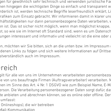
gen für gewöhnlich sehr technisch und verwenden juristische Fac
nen hingegen die wichtigsten Dinge so einfach und transparent 
derlich ist, werden technische Begriffe leserfreundlich erklärt, 
afiken zum Einsatz gebracht. Wir informieren damit in klarer un
äftstätigkeiten nur dann personenbezogene Daten verarbeiten,
n ist. Das ist sicher nicht möglich, wenn man möglichst knappe, 
, so wie sie im Internet oft Standard sind, wenn es um Datenschu
ungen interessant und informativ und vielleicht ist die eine oder
n, möchten wir Sie bitten, sich an die unten bzw. im Impressum 
denen Links zu folgen und sich weitere Informationen auf Dritts
bstverständlich auch im Impressum.
reich
ilt für alle von uns im Unternehmen verarbeiteten personenbezo
e von uns beauftragte Firmen (Auftragsverarbeiter) verarbeiten.
nen im Sinne des Art. 4 Nr. 1 DSGVO wie zum Beispiel Name, E-M
Person. Die Verarbeitung personenbezogener Daten sorgt dafür, da
te anbieten und abrechnen können, sei es online oder offline. 
 umfasst:
, Onlineshops), die wir betreiben
E-Mail-Kommunikation