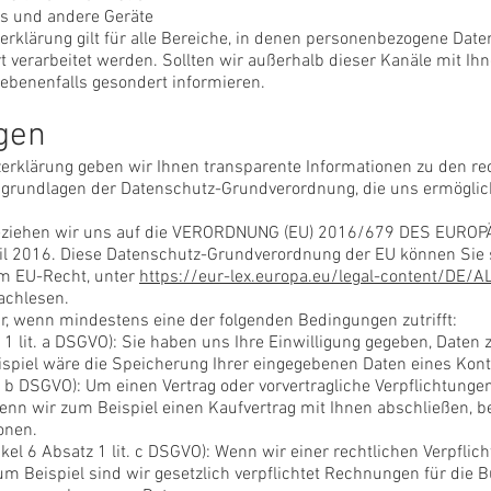
s und andere Geräte
erklärung gilt für alle Bereiche, in denen personenbezogene Da
t verarbeitet werden. Sollten wir außerhalb dieser Kanäle mit I
gebenenfalls gesondert informieren.
gen
zerklärung geben wir Ihnen transparente Informationen zu den r
tsgrundlagen der Datenschutz-Grundverordnung, die uns ermögli
 beziehen wir uns auf die VERORDNUNG (EU) 2016/679 DES EU
 2016. Diese Datenschutz-Grundverordnung der EU können Sie s
m EU-Recht, unter
https://eur-lex.europa.eu/legal-content/DE/A
chlesen.
ur, wenn mindestens eine der folgenden Bedingungen zutrifft:
tz 1 lit. a DSGVO): Sie haben uns Ihre Einwilligung gegeben, Date
ispiel wäre die Speicherung Ihrer eingegebenen Daten eines Kon
it. b DSGVO): Um einen Vertrag oder vorvertragliche Verpflichtungen
Wenn wir zum Beispiel einen Kaufvertrag mit Ihnen abschließen, b
onen.
ikel 6 Absatz 1 lit. c DSGVO): Wenn wir einer rechtlichen Verpflic
Zum Beispiel sind wir gesetzlich verpflichtet Rechnungen für die