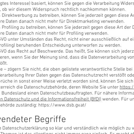
chtigtes Interesse) basiert, können Sie gegen die Verarbeitung Wide
h, ob wir diesem Widerspruch rechtlich nachkommen können.
Direktwerbung zu betreiben, können Sie jederzeit gegen diese A
hre Daten danach nicht mehr für Direktmarketing verwenden.
rofiling zu betreiben, können Sie jederzeit gegen diese Art der
re Daten danach nicht mehr für Profiling verwenden.
GVO unter Umständen das Recht, nicht einer ausschließlich auf e
Profiling) beruhenden Entscheidung unterworfen zu werden.
GVO das Recht auf Beschwerde. Das heißt, Sie können sich jederze
ren, wenn Sie der Meinung sind, dass die Datenverarbeitung v
ößt.
 – zögern Sie nicht, die oben gelistete verantwortliche Stelle bei
erarbeitung Ihrer Daten gegen das Datenschutzrecht verstößt ode
üche in sonst einer Weise verletzt worden sind, können Sie sich
terreich die Datenschutzbehörde, deren Website Sie unter
https:
es Bundesland einen Datenschutzbeauftragten. Für nähere Informa
n Datenschutz und die Informationsfreiheit (BfDI)
wenden. Für un
behörde zuständig:
https://www.dsb.gv.at/
endeter Begriffe
 Datenschutzerklärung so klar und verständlich wie möglich zu 