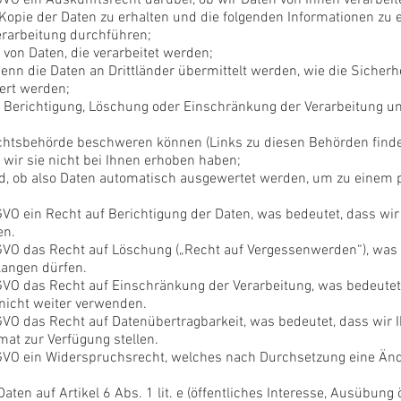
VO ein Auskunftsrecht darüber, ob wir Daten von Ihnen verarbeite
Kopie der Daten zu erhalten und die folgenden Informationen zu 
rarbeitung durchführen;
n von Daten, die verarbeitet werden;
enn die Daten an Drittländer übermittelt werden, wie die Sicherh
ert werden;
 Berichtigung, Löschung oder Einschränkung der Verarbeitung 
ichtsbehörde beschweren können (Links zu diesen Behörden finde
 wir sie nicht bei Ihnen erhoben haben;
rd, ob also Daten automatisch ausgewertet werden, um zu einem p
VO ein Recht auf Berichtigung der Daten, was bedeutet, dass wir 
en.
GVO das Recht auf Löschung („Recht auf Vergessenwerden“), was 
langen dürfen.
GVO das Recht auf Einschränkung der Verarbeitung, was bedeutet,
nicht weiter verwenden.
GVO das Recht auf Datenübertragbarkeit, was bedeutet, dass wir I
at zur Verfügung stellen.
SGVO ein Widerspruchsrecht, welches nach Durchsetzung eine Än
aten auf Artikel 6 Abs. 1 lit. e (öffentliches Interesse, Ausübung 