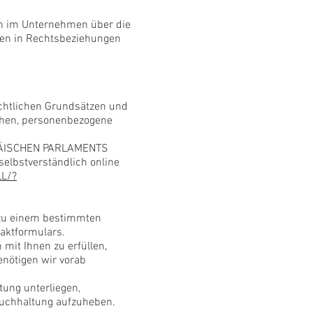
ten im Unternehmen über die
hnen in Rechtsbeziehungen
echtlichen Grundsätzen und
chen, personenbezogene
ROPÄISCHEN PARLAMENTS
elbstverständlich online
LL/?
n zu einem bestimmten
taktformulars.
 mit Ihnen zu erfüllen,
enötigen wir vorab
htung unterliegen,
 Buchhaltung aufzuheben.