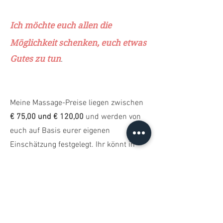
Ich möchte euch allen die
Möglichkeit schenken
, euch etwas
Gutes zu tun
.
Meine Massage-Preise liegen zwischen
€ 75,00 und € 120,00
und werden von
euch auf Basis eurer eigenen
Einschätzung festgelegt. Ihr könnt in
Ruhe zu Hause nachspüren, was sich
stimmig anfühlt und das Honorar für
euch entsprechend anpassen. Ich bitte
euch dann, den entsprechenden Betrag
zu überweisen. Auf diese Weise könnt