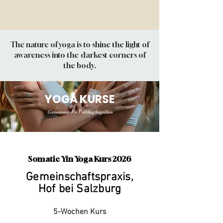
The nature of yoga is to shine the light of
awareness into the
darkest corners of
the body.
YOGA KURSE
Gemeinsam den Frühling begrüßen
Somatic Yin Yoga Kurs 2026
Gemeinschaftspraxis,
Hof bei Salzburg
5-Wochen Kurs