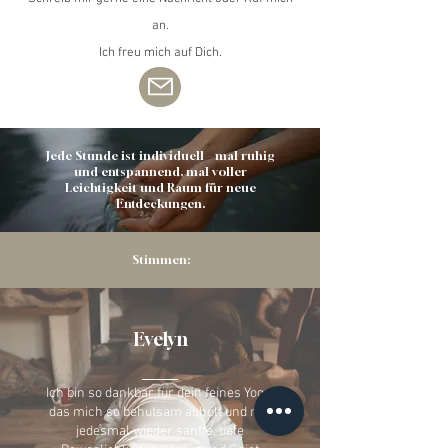
an.
Ich freu mich auf Dich.
Jede Stunde ist individuell – mal ruhig
und entspannend, mal voller
Leichtigkeit und Raum für neue
Entdeckungen.
Stimmen:
Evelyn
Ich bin so dankbar für dein feines Yoga,
das mich so behutsam abholt und mir
jedesmal wieder sanfte, tiefe