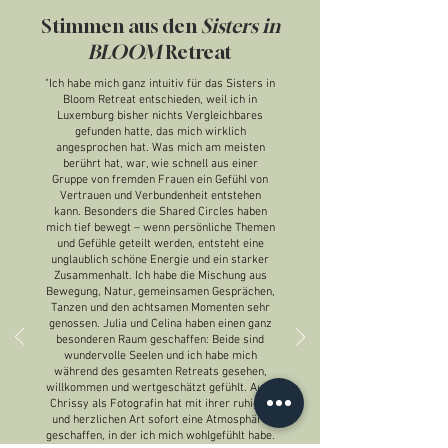
Stimmen aus den
Sisters in
BLOOM
Retreat
"Ich habe mich ganz intuitiv für das Sisters in
Bloom Retreat entschieden, weil ich in
Luxemburg bisher nichts Vergleichbares
gefunden hatte, das mich wirklich
angesprochen hat. Was mich am meisten
berührt hat, war, wie schnell aus einer
Gruppe von fremden Frauen ein Gefühl von
Vertrauen und Verbundenheit entstehen
kann. Besonders die Shared Circles haben
mich tief bewegt – wenn persönliche Themen
und Gefühle geteilt werden, entsteht eine
unglaublich schöne Energie und ein starker
Zusammenhalt. Ich habe die Mischung aus
Bewegung, Natur, gemeinsamen Gesprächen,
Tanzen und den achtsamen Momenten sehr
genossen. Julia und Celina haben einen ganz
besonderen Raum geschaffen: Beide sind
wundervolle Seelen und ich habe mich
während des gesamten Retreats gesehen,
willkommen und wertgeschätzt gefühlt. Auch
Chrissy als Fotografin hat mit ihrer ruhigen
und herzlichen Art sofort eine Atmosphäre
geschaffen, in der ich mich wohlgefühlt habe.