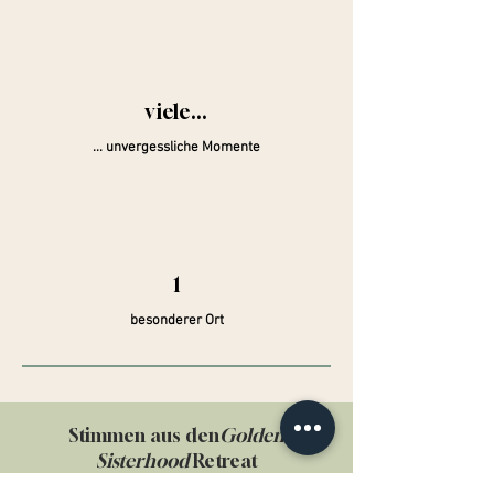
viele...
... unvergessliche Momente
1
besonderer Ort
Stimmen aus den
Golden
Sisterhood
Retreat